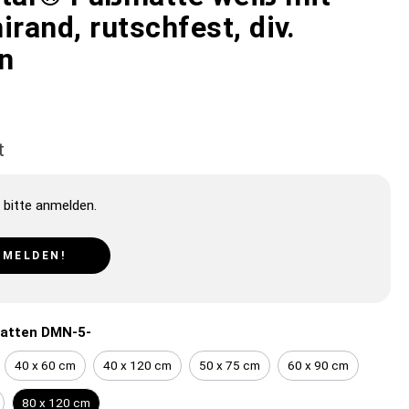
rand, rutschfest, div.
n
t
 bitte anmelden.
NMELDEN!
atten DMN-5-
40 x 60 cm
40 x 120 cm
50 x 75 cm
60 x 90 cm
80 x 120 cm