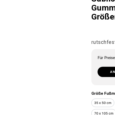
Gummi
Größe
rutschfes
Für Preise
A
Größe Fußm
35 x 50 cm
70 x 105 cm