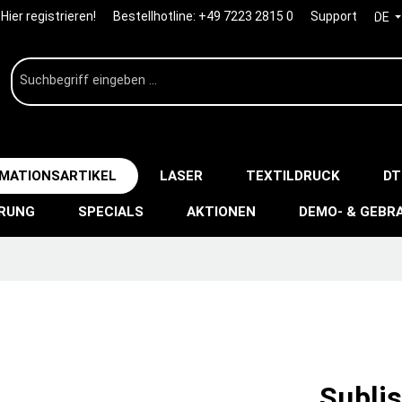
Hier registrieren!
Bestellhotline:
+49 7223 2815 0
Support
DE
IMATIONSARTIKEL
LASER
TEXTILDRUCK
DT
ERUNG
SPECIALS
AKTIONEN
DEMO- & GEBR
Subli