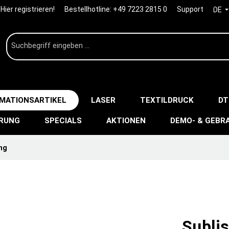
Hier registrieren!
Bestellhotline:
+49 7223 2815 0
Support
DE
IMATIONSARTIKEL
LASER
TEXTILDRUCK
DT
ERUNG
SPECIALS
AKTIONEN
DEMO- & GEBR
ng
Subli