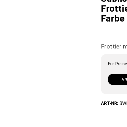
Frotti
Farbe
Frottier 
Für Preise
A
ART-NR:
BW