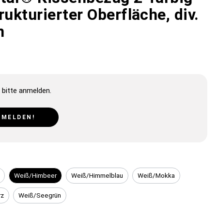
rukturierter Oberfläche, div.
n
 bitte anmelden.
NMELDEN!
Weiß/Himbeer
Weiß/Himmelblau
Weiß/Mokka
rz
Weiß/Seegrün