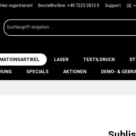
Hier registrieren!
Bestellhotline:
+49 7223 2815 0
Support
DE
IMATIONSARTIKEL
LASER
TEXTILDRUCK
DT
ERUNG
SPECIALS
AKTIONEN
DEMO- & GEBR
Subli