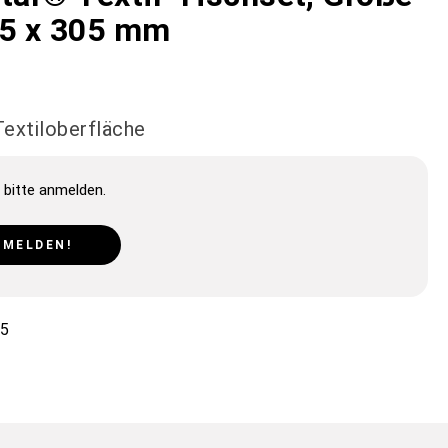
05 x 305 mm
Textiloberfläche
 bitte anmelden.
NMELDEN!
5