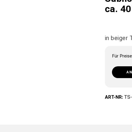
ca. 4
in beiger 
Für Preise
A
ART-NR:
TS-