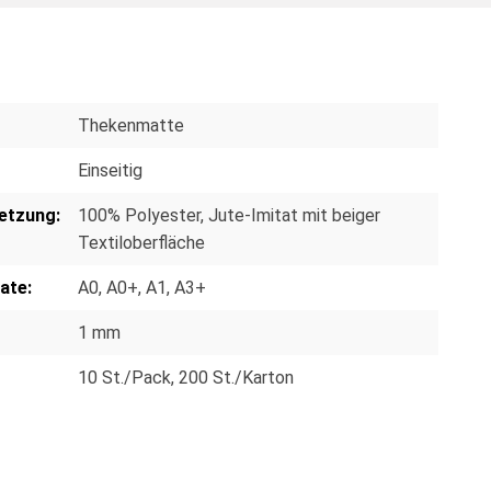
Thekenmatte
Einseitig
etzung:
100% Polyester
, Jute-Imitat mit beiger
Textiloberfläche
ate:
A0
, A0+
, A1
, A3+
1 mm
10 St./Pack
, 200 St./Karton