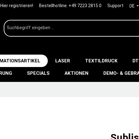
Hier registrieren!
Bestellhotline:
+49 7223 2815 0
Support
DE
IMATIONSARTIKEL
LASER
TEXTILDRUCK
DT
ERUNG
SPECIALS
AKTIONEN
DEMO- & GEBR
Sublis