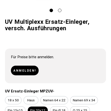
UV Multiplexx Ersatz-Einleger,
versch. Ausführungen
Für Preise bitte anmelden.
ANMELDEN!
UV Ersatz-Einleger MPZUV-
18 x 50
Haus
Namen 64 x 22
Namen 69 x 34
Pin 15x15
Pin 20x12
Pin Ø 18
Q 25 x 25