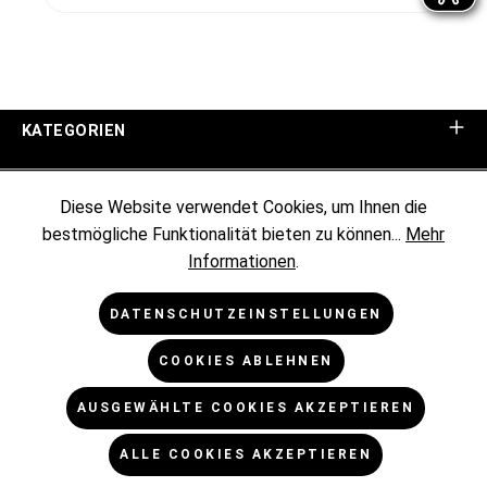
KATEGORIEN
UNTERNEHMEN
Diese Website verwendet Cookies, um Ihnen die
bestmögliche Funktionalität bieten zu können...
Mehr
KUNDENINFORMATIONEN
Informationen
.
RECHTLICHES
DATENSCHUTZEINSTELLUNGEN
COOKIES ABLEHNEN
NEWSLETTER
AUSGEWÄHLTE COOKIES AKZEPTIEREN
* Alle Preise exkl. gesetzl. Mehrwertsteuer zzgl.
ALLE COOKIES AKZEPTIEREN
Versandkosten
und ggf. Nachnahmegebühren, wenn nicht