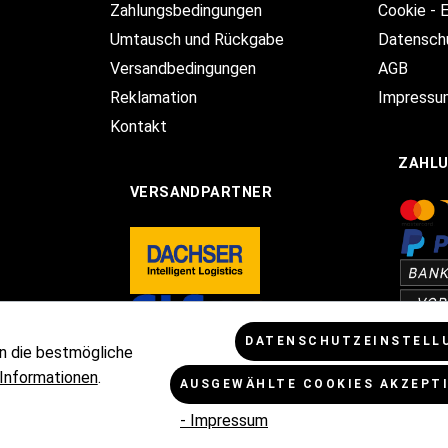
Zahlungsbedingungen
Cookie - 
Umtausch und Rückgabe
Datensch
Versandbedingungen
AGB
Reklamation
Impressu
Kontakt
ZAHL
VERSANDPARTNER
DATENSCHUTZEINSTELL
n die bestmögliche
Informationen
.
AUSGEWÄHLTE COOKIES AKZEPT
Mehrwertsteuer zzgl.
Versandkosten
und ggf. Nachnahmegebühren, w
- Impressum