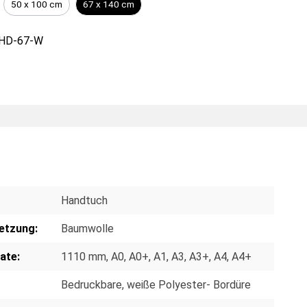
50 x 100 cm
67 x 140 cm
HD-67-W
Handtuch
etzung:
Baumwolle
ate:
1110 mm
, A0
, A0+
, A1
, A3
, A3+
, A4
, A4+
Bedruckbare, weiße Polyester- Bordüre