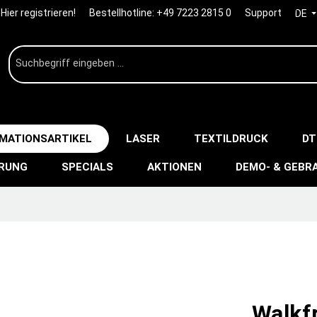
Hier registrieren!
Bestellhotline:
+49 7223 2815 0
Support
DE
IMATIONSARTIKEL
LASER
TEXTILDRUCK
DT
ERUNG
SPECIALS
AKTIONEN
DEMO- & GEBR
Walkf