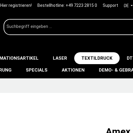
Hier registrieren!
Bestellhotline:
+49 7223 2815 0
Support
DE
IMATIONSARTIKEL
LASER
TEXTILDRUCK
DT
ERUNG
SPECIALS
AKTIONEN
DEMO- & GEBR
Amex 