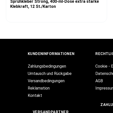
Sprühkleber Strong, 400-ml-Dose extra starke
Klebkraft, 12 St./Karton
KUNDENINFORMATIONEN
RECHTLI
Zahlungsbedingungen
Cookie - 
Umtausch und Rückgabe
Datensch
Versandbedingungen
AGB
Reklamation
Impressu
Kontakt
ZAHL
VERSANDPARTNER