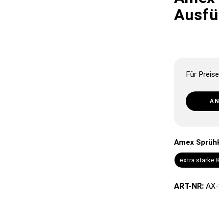
Ausfü
Für Preise
A
Amex Sprühk
extra starke 
ART-NR:
AX