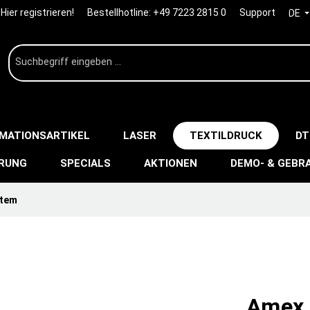
Hier registrieren!
Bestellhotline:
+49 7223 2815 0
Support
DE
IMATIONSARTIKEL
LASER
TEXTILDRUCK
DT
ERUNG
SPECIALS
AKTIONEN
DEMO- & GEBR
stem
Amex 