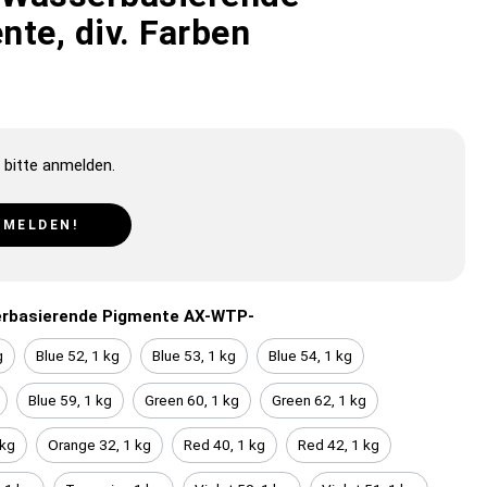
nte, div. Farben
 bitte anmelden.
NMELDEN!
rbasierende Pigmente AX-WTP-
g
Blue 52, 1 kg
Blue 53, 1 kg
Blue 54, 1 kg
Blue 59, 1 kg
Green 60, 1 kg
Green 62, 1 kg
 kg
Orange 32, 1 kg
Red 40, 1 kg
Red 42, 1 kg