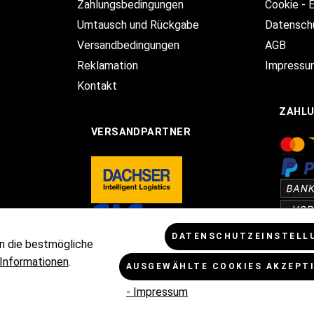
Zahlungsbedingungen
Cookie - 
Umtausch und Rückgabe
Datensch
Versandbedingungen
AGB
Reklamation
Impressu
Kontakt
ZAHL
VERSANDPARTNER
DATENSCHUTZEINSTELL
n die bestmögliche
Informationen
.
AUSGEWÄHLTE COOKIES AKZEPT
Mehrwertsteuer zzgl.
Versandkosten
und ggf. Nachnahmegebühren, w
- Impressum