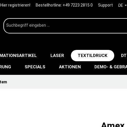
Hier registrieren!
Bestellhotline:
+49 7223 2815 0
Support
DE
IMATIONSARTIKEL
LASER
TEXTILDRUCK
DT
ERUNG
SPECIALS
AKTIONEN
DEMO- & GEBR
stem
Amex 