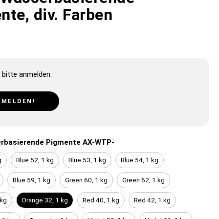
nte, div. Farben
 bitte anmelden.
NMELDEN!
rbasierende Pigmente AX-WTP-
g
Blue 52, 1 kg
Blue 53, 1 kg
Blue 54, 1 kg
Blue 59, 1 kg
Green 60, 1 kg
Green 62, 1 kg
 kg
Orange 32, 1 kg
Red 40, 1 kg
Red 42, 1 kg