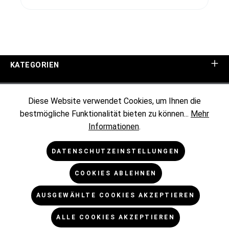
KATEGORIEN
UNTERNEHMEN
Diese Website verwendet Cookies, um Ihnen die
bestmögliche Funktionalität bieten zu können...
Mehr
KUNDENINFORMATIONEN
Informationen
.
RECHTLICHES
DATENSCHUTZEINSTELLUNGEN
COOKIES ABLEHNEN
NEWSLETTER
AUSGEWÄHLTE COOKIES AKZEPTIEREN
* Alle Preise exkl. gesetzl. Mehrwertsteuer zzgl.
ALLE COOKIES AKZEPTIEREN
Versandkosten
und ggf. Nachnahmegebühren, wenn nicht