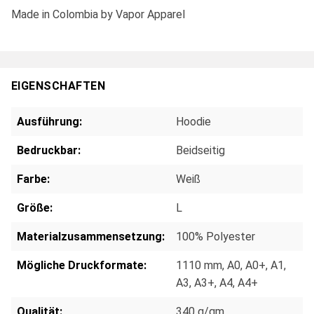
Made in Colombia by Vapor Apparel
EIGENSCHAFTEN
Ausführung:
Hoodie
Bedruckbar:
Beidseitig
Farbe:
Weiß
Größe:
L
Materialzusammensetzung:
100% Polyester
Mögliche Druckformate:
1110 mm
, A0
, A0+
, A1
,
A3
, A3+
, A4
, A4+
Qualität:
340 g/qm