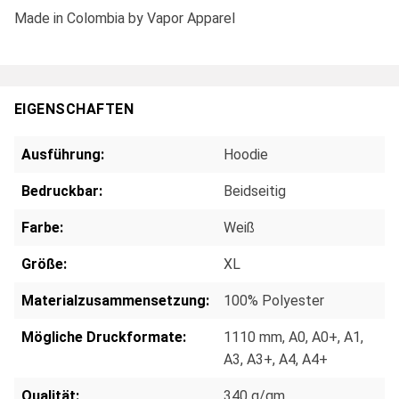
Made in Colombia by Vapor Apparel
EIGENSCHAFTEN
Ausführung:
Hoodie
Bedruckbar:
Beidseitig
Farbe:
Weiß
Größe:
XL
Materialzusammensetzung:
100% Polyester
Mögliche Druckformate:
1110 mm
, A0
, A0+
, A1
,
A3
, A3+
, A4
, A4+
Qualität:
340 g/qm