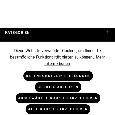
KATEGORIEN
UNTERNEHMEN
Diese Website verwendet Cookies, um Ihnen die
bestmögliche Funktionalität bieten zu können...
Mehr
KUNDENINFORMATIONEN
Informationen
.
RECHTLICHES
DATENSCHUTZEINSTELLUNGEN
COOKIES ABLEHNEN
NEWSLETTER
AUSGEWÄHLTE COOKIES AKZEPTIEREN
* Alle Preise exkl. gesetzl. Mehrwertsteuer zzgl.
ALLE COOKIES AKZEPTIEREN
Versandkosten
und ggf. Nachnahmegebühren, wenn nicht