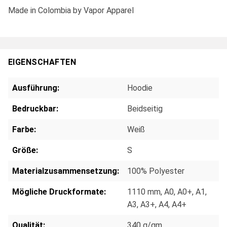
Made in Colombia by Vapor Apparel
EIGENSCHAFTEN
Ausführung:
Hoodie
Bedruckbar:
Beidseitig
Farbe:
Weiß
Größe:
S
Materialzusammensetzung:
100% Polyester
Mögliche Druckformate:
1110 mm
, A0
, A0+
, A1
,
A3
, A3+
, A4
, A4+
Qualität:
340 g/qm