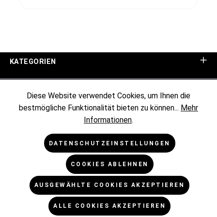
KATEGORIEN
UNTERNEHMEN
Diese Website verwendet Cookies, um Ihnen die
bestmögliche Funktionalität bieten zu können...
Mehr
KUNDENINFORMATIONEN
Informationen
.
RECHTLICHES
DATENSCHUTZEINSTELLUNGEN
COOKIES ABLEHNEN
NEWSLETTER
AUSGEWÄHLTE COOKIES AKZEPTIEREN
* Alle Preise exkl. gesetzl. Mehrwertsteuer zzgl.
ALLE COOKIES AKZEPTIEREN
Versandkosten
und ggf. Nachnahmegebühren, wenn nicht