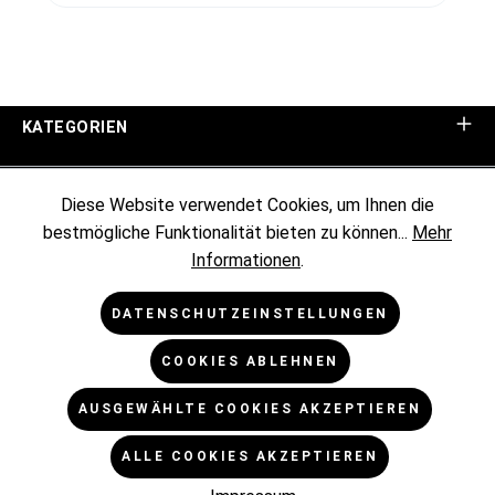
KATEGORIEN
UNTERNEHMEN
Diese Website verwendet Cookies, um Ihnen die
bestmögliche Funktionalität bieten zu können...
Mehr
KUNDENINFORMATIONEN
Informationen
.
RECHTLICHES
DATENSCHUTZEINSTELLUNGEN
COOKIES ABLEHNEN
NEWSLETTER
AUSGEWÄHLTE COOKIES AKZEPTIEREN
* Alle Preise exkl. gesetzl. Mehrwertsteuer zzgl.
ALLE COOKIES AKZEPTIEREN
Versandkosten
und ggf. Nachnahmegebühren, wenn nicht
anders angegeben.