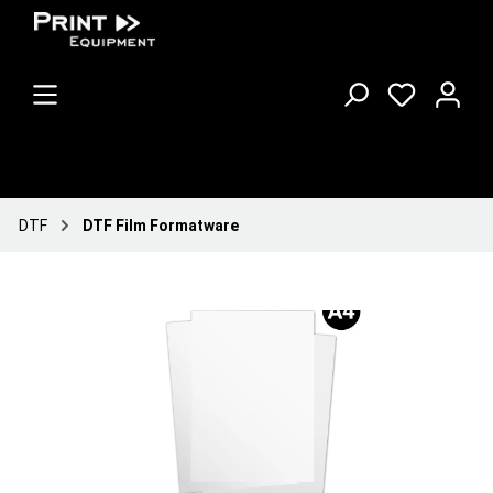
DTF
DTF Film Formatware