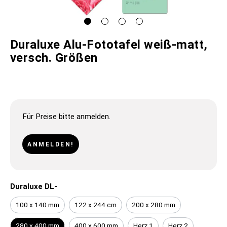
Duraluxe Alu-Fototafel weiß-matt,
versch. Größen
Für Preise bitte anmelden.
ANMELDEN!
Duraluxe DL-
100 x 140 mm
122 x 244 cm
200 x 280 mm
280 x 400 mm
400 x 600 mm
Herz 1
Herz 2