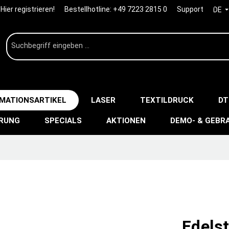
Hier registrieren!
Bestellhotline:
+49 7223 2815 0
Support
DE
IMATIONSARTIKEL
LASER
TEXTILDRUCK
DT
ERUNG
SPECIALS
AKTIONEN
DEMO- & GEBR
Edelst