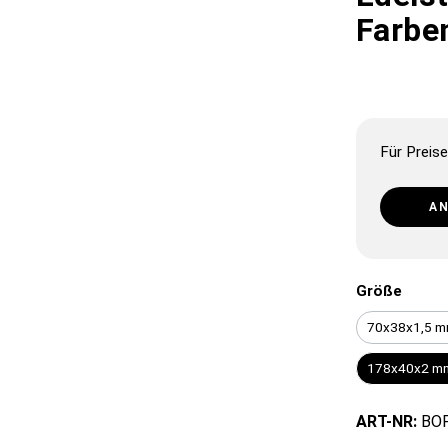
Farbe
Für Preise
A
Größe
70x38x1,5 mm
178x40x2 mm
ART-NR:
BO