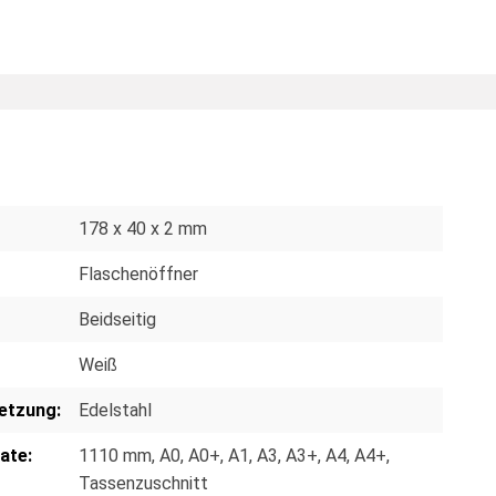
178 x 40 x 2 mm
Flaschenöffner
Beidseitig
Weiß
etzung:
Edelstahl
ate:
1110 mm
, A0
, A0+
, A1
, A3
, A3+
, A4
, A4+
,
Tassenzuschnitt