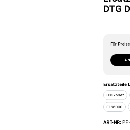
DTG D
Für Preise
A
Ersatzteile 
03375set
F196000
ART-NR:
PP