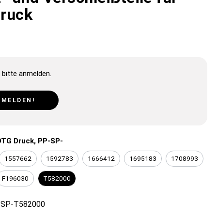
ruck
 bitte anmelden.
NMELDEN!
DTG Druck, PP-SP-
1557662
1592783
1666412
1695183
1708993
F196030
T582000
-SP-T582000