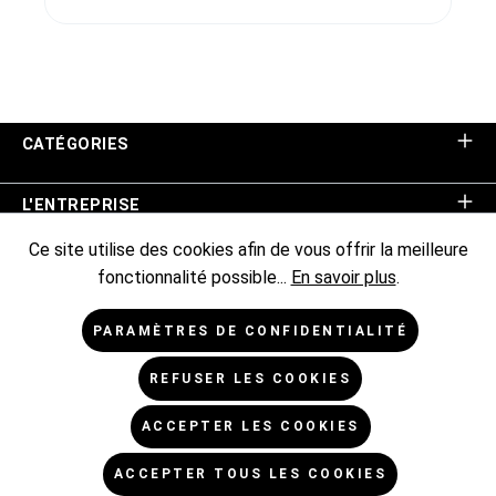
CATÉGORIES
L'ENTREPRISE
Ce site utilise des cookies afin de vous offrir la meilleure
ASSISTANCE BOUTIQUE
fonctionnalité possible...
En savoir plus
.
INFORMATIONS
PARAMÈTRES DE CONFIDENTIALITÉ
REFUSER LES COOKIES
NEWSLETTER
ACCEPTER LES COOKIES
* Tous les prix sont hors TVA TVA majorée de,
frais
ACCEPTER TOUS LES COOKIES
d'expédition de
et frais de livraison éventuels, sauf indication