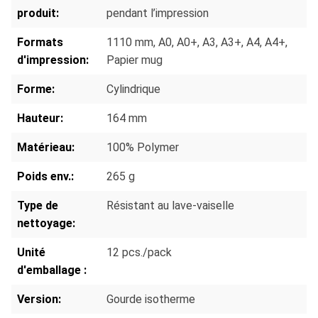
produit:
pendant l’impression
Formats
1110 mm
, A0
, A0+
, A3
, A3+
, A4
, A4+
,
d'impression:
Papier mug
Forme:
Cylindrique
Hauteur:
164 mm
Matérieau:
100% Polymer
Poids env.:
265 g
Type de
Résistant au lave-vaiselle
nettoyage:
Unité
12 pcs./pack
d'emballage :
Version:
Gourde isotherme