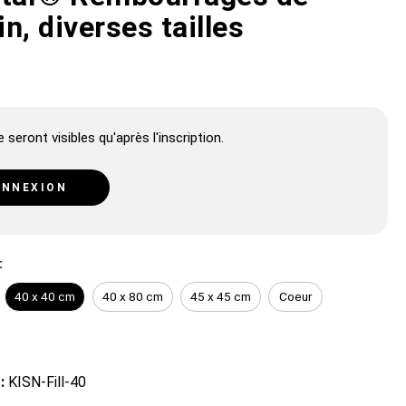
n, diverses tailles
 seront visibles qu'après l'inscription.
NNEXION
:
40 x 40 cm
40 x 80 cm
45 x 45 cm
Coeur
 :
KISN-Fill-40