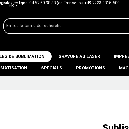
ption
ndez en ligne:
04 57 60 98 88 (de France) ou +49 7223 2815-500
rt
FR
LES DE SUBLIMATION
GRAVURE AU LASER
IMPRE
MATISATION
SPECIALS
PROMOTIONS
MAC
Subli