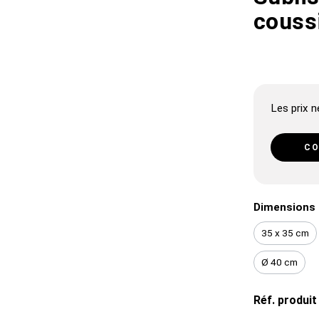
coussi
Les prix ne
CO
Dimensions 
35 x 35 cm
Ø 40 cm
Réf. produit