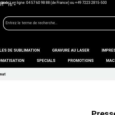
ption
ndez en ligne:
04 57 60 98 88 (de France) ou +49 7223 2815-500
rt
FR
LES DE SUBLIMATION
GRAVURE AU LASER
IMPRE
MATISATION
SPECIALS
PROMOTIONS
MAC
mat
Press