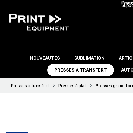
Inscri
Comma
Suppo
NOUVEAUTÉS
SUBLIMATION
ARTIC
PRESSES À TRANSFERT
AUTO
Presses à transfert
Presses à plat
Presses grand for