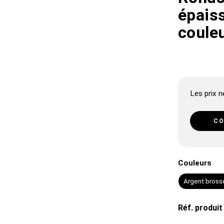
épais
coule
Les prix ne
CO
Couleurs
Argent bross
Réf. produit