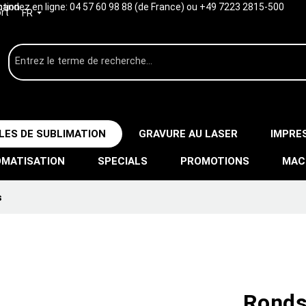
ption
ndez en ligne:
04 57 60 98 88 (de France) ou +49 7223 2815-500
rt
FR
LES DE SUBLIMATION
GRAVURE AU LASER
IMPRE
MATISATION
SPECIALS
PROMOTIONS
MAC
s
Ronds