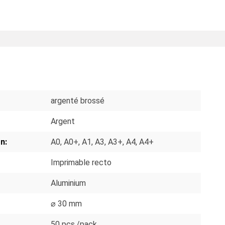
S
argenté brossé
Argent
n:
A0
, A0+
, A1
, A3
, A3+
, A4
, A4+
Imprimable recto
Aluminium
⌀ 30 mm
50 pcs./pack