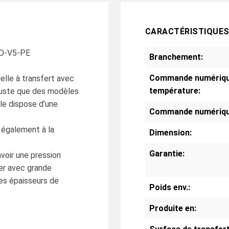
CARACTÉRISTIQUE
RO-V5-PE
Branchement:
Commande numérique
le à transfert avec
température:
buste que des modèles
le dispose d’une
Commande numériqu
 également à la
Dimension:
Garantie:
avoir une pression
ter avec grande
es épaisseurs de
Poids env.:
Produite en: