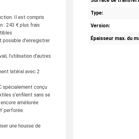
Surface de transfert
Type:
ction. Il est compris
n : 243 € plus frais
Version:
tibles
Épaisseur max. du m
t possible d’enregistrer
, l’utilisation d'autres
ment latéral avec 2
 C spécialement conçu
xtiles s’enfilent sans se
e encore améliorée
Y perforée.
liser une housse de