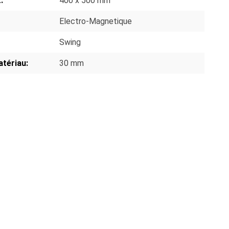
:
400 x 500 mm
Electro-Magnetique
Swing
atériau:
30 mm