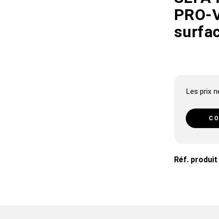
PRO-V
surfac
Les prix ne
CO
Réf. produit