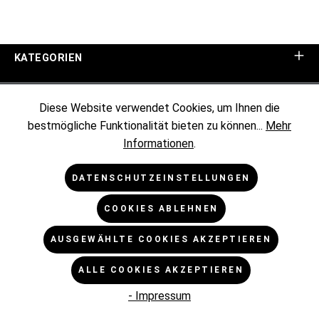
KATEGORIEN
UNTERNEHMEN
Diese Website verwendet Cookies, um Ihnen die
bestmögliche Funktionalität bieten zu können...
Mehr
KUNDENINFORMATIONEN
Informationen
.
RECHTLICHES
DATENSCHUTZEINSTELLUNGEN
COOKIES ABLEHNEN
NEWSLETTER
AUSGEWÄHLTE COOKIES AKZEPTIEREN
* Alle Preise exkl. gesetzl. Mehrwertsteuer zzgl.
ALLE COOKIES AKZEPTIEREN
Versandkosten
und ggf. Nachnahmegebühren, wenn nicht
anders angegeben.
- Impressum