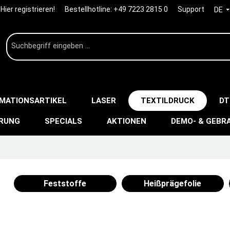
Hier registrieren!
Bestellhotline:
+49 7223 2815 0
Support
DE
IMATIONSARTIKEL
LASER
TEXTILDRUCK
DT
ERUNG
SPECIALS
AKTIONEN
DEMO- & GEBR
Feststoffe
Heißprägefolie