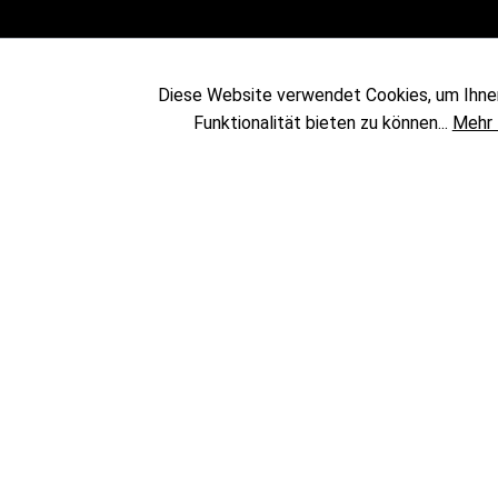
KATEGORIEN
UNTERNEHMEN
Diese Website verwendet Cookies, um Ihne
Sublimation
Messen & Events
Funktionalität bieten zu können...
Mehr 
Textildruck
Showrooms
DTF
Das Team
UV Druck
Unternehmen
Solvent Druck
Transferpressen
Specials
Sale %
Gebrauchtgeräte
Lasergravur