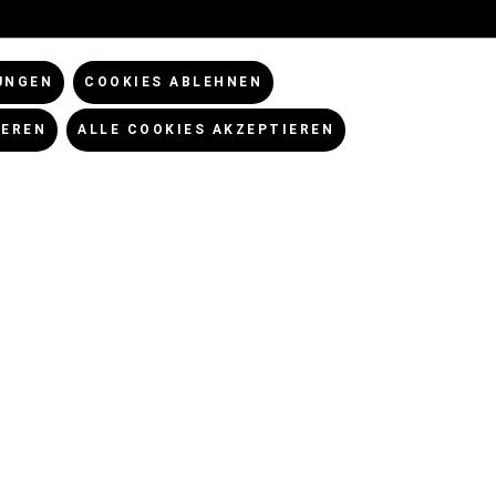
CHES
NEWSLETTER
UNGEN
COOKIES ABLEHNEN
Abonniere unseren
Einstellungen
kostenlosen Newsletter!
IEREN
ALLE COOKIES AKZEPTIEREN
utz
NEWSLETTERANMELDUNG
m
SOCIAL MEDIA
UNGSARTEN