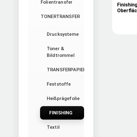
Folientransfer
Finishin
Oberfläc
TONERTRANSFER
Drucksysteme
Toner &
Bildtrommel
TRANSFERPAPIERE
Feststoffe
Heißprägefolie
FINISHING
Textil