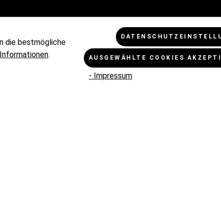
KUNDENINFORMATIONEN
RECHTLI
DATENSCHUTZEINSTELL
n die bestmögliche
Zahlungsbedingungen
Cookie - 
Informationen
.
AUSGEWÄHLTE COOKIES AKZEPT
Umtausch und Rückgabe
Datensch
- Impressum
Versandbedingungen
AGB
Reklamation
Impressu
Kontakt
ZAHL
VERSANDPARTNER