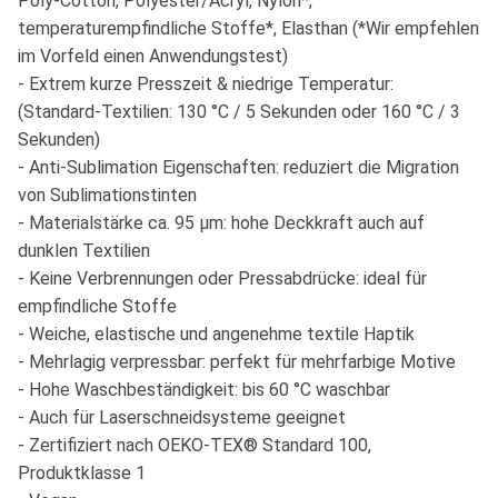
Poly-Cotton, Polyester/Acryl, Nylon*,
temperaturempfindliche Stoffe*, Elasthan (*Wir empfehlen
im Vorfeld einen Anwendungstest)
- Extrem kurze Presszeit & niedrige Temperatur:
(Standard-Textilien: 130 °C / 5 Sekunden oder 160 °C / 3
Sekunden)
- Anti-Sublimation Eigenschaften: reduziert die Migration
von Sublimationstinten
- Materialstärke ca. 95 μm: hohe Deckkraft auch auf
dunklen Textilien
- Keine Verbrennungen oder Pressabdrücke: ideal für
empfindliche Stoffe
- Weiche, elastische und angenehme textile Haptik
- Mehrlagig verpressbar: perfekt für mehrfarbige Motive
- Hohe Waschbeständigkeit: bis 60 °C waschbar
- Auch für Laserschneidsysteme geeignet
- Zertifiziert nach OEKO-TEX® Standard 100,
Produktklasse 1