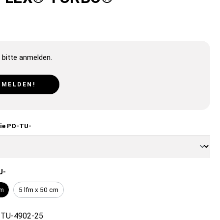
 bitte anmelden.
NMELDEN!
lie PO-TU-
U-
cm
5 lfm x 50 cm
TU-4902-25