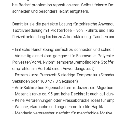
bei Bedarf problemlos repositionieren. Selbst feinste Det
schneiden und besonders leicht entgittern.
Damit ist sie die perfekte Lösung für zahlreiche Anwendu
Textilveredelung mit Plotterfolie – von T-Shirts und Tri
Freizeitbekleidung bis hin zu Arbeitskleidung, Taschen und
- Einfache Handhabung: einfach zu schneiden und schnell
- Vielseitig einsetzbar: geeignet für Baumwolle, Polyeste
Polyester/Acryl, Nylon*, temperaturempfindliche Stoffe*
empfehlen im Vorfeld einen Anwendungstest)
- Extrem kurze Presszeit & niedrige Temperatur: (Standar
Sekunden oder 160 °C / 3 Sekunden)
- Anti-Sublimation Eigenschaften: reduziert die Migratio
- Materialstärke ca. 95 μm: hohe Deckkraft auch auf dunk
- Keine Verbrennungen oder Pressabdrücke: ideal für emp
- Weiche, elastische und angenehme textile Haptik
- Mehrlagig verpressbar: perfekt für mehrfarbige Motive