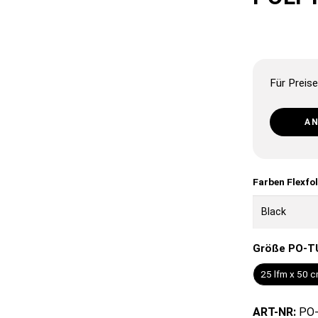
Für Preise
A
Farben Flexfo
Größe PO-T
25 lfm x 50 
ART-NR:
PO-