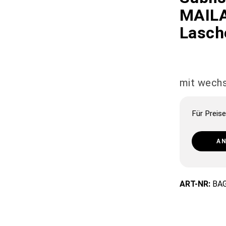
MAILA
Lasch
mit wechs
Für Preise
A
ART-NR:
BAG