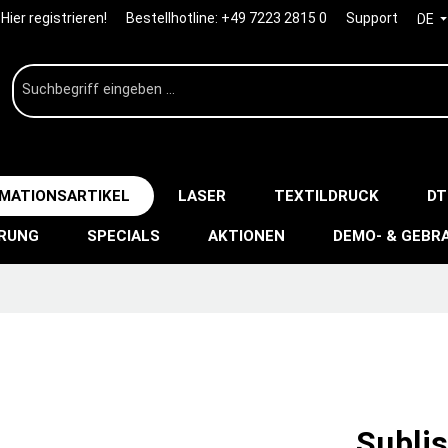
Hier registrieren!
Bestellhotline:
+49 7223 2815 0
Support
DE
IMATIONSARTIKEL
LASER
TEXTILDRUCK
DT
ERUNG
SPECIALS
AKTIONEN
DEMO- & GEBR
Subli