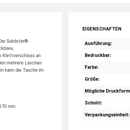
EIGENSCHAFTEN
Die Sublistar®
Ausführung:
ckbare,
Bedruckbar:
n Klettverschluss an
nden mehrere Laschen
Farbe:
rm kann die Tasche im
Größe:
Mögliche Druckform
Schnitt:
 370 mm
Verpackungseinheit: