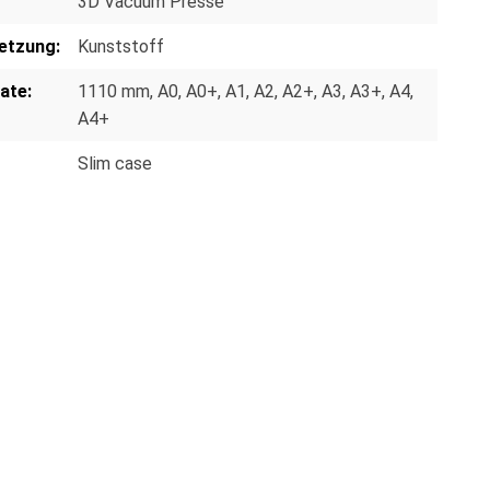
3D Vacuum Presse
etzung:
Kunststoff
ate:
1110 mm
, A0
, A0+
, A1
, A2
, A2+
, A3
, A3+
, A4
,
A4+
Slim case