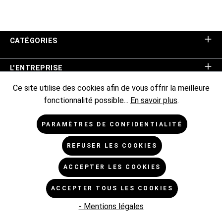
CATÉGORIES
L'ENTREPRISE
Ce site utilise des cookies afin de vous offrir la meilleure
ASSISTANCE BOUTIQUE
fonctionnalité possible...
En savoir plus
.
INFORMATIONS
PARAMÈTRES DE CONFIDENTIALITÉ
REFUSER LES COOKIES
NEWSLETTER
ACCEPTER LES COOKIES
* Tous les prix sont hors TVA TVA majorée de,
frais
ACCEPTER TOUS LES COOKIES
d'expédition de
et frais de livraison éventuels, sauf indication
contraire.
- Mentions légales