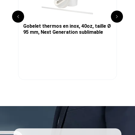
Gobelet thermos en inox, 40oz, taille Ø
S
95 mm, Next Generation sublimable
s
t