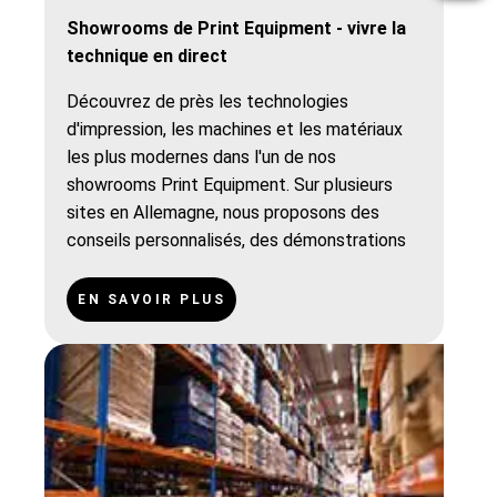
Showrooms de Print Equipment - vivre la
technique en direct
Découvrez de près les technologies
d'impression, les machines et les matériaux
les plus modernes dans l'un de nos
showrooms Print Equipment. Sur plusieurs
sites en Allemagne, nous proposons des
conseils personnalisés, des démonstrations
en direct et de l'inspiration pour votre
entreprise. Qu'il s'agisse d'impression textile,
EN SAVOIR PLUS
de sublimation ou de technique publicitaire,
venez découvrir nos solutions directement
sur place.