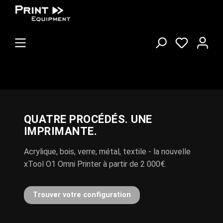
QUATRE PROCÉDÉS. UNE
POLI-FLEX TURBO DÉSORMAIS
IMPRIMANTE.
DANS TOUS LES COLORIS
Acrylique, bois, verre, métal, textile - la nouvelle
Noveau: Nylon, Blockout, Flock et Reflex
xTool O1 Omni Printer à partir de 2 000€.
Découvrir la gamme de flex
Trouver votre configuration