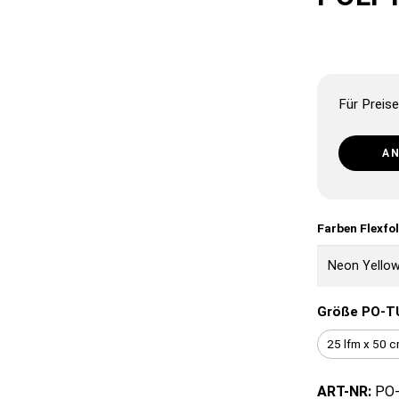
Für Preise
A
Farben Flexfo
Größe PO-T
25 lfm x 50 
ART-NR:
PO-