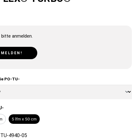
 bitte anmelden.
NMELDEN!
lie PO-TU-
U-
cm
5 lfm x 50 cm
TU-4940-05