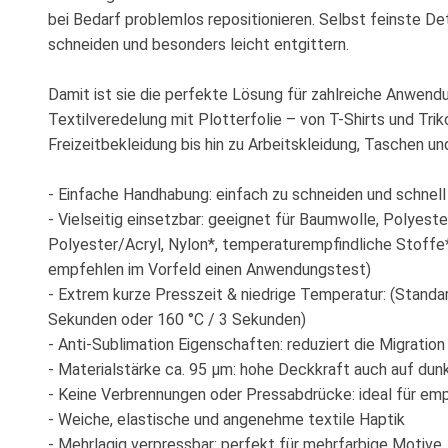
bei Bedarf problemlos repositionieren. Selbst feinste Det
schneiden und besonders leicht entgittern.
Damit ist sie die perfekte Lösung für zahlreiche Anwendu
Textilveredelung mit Plotterfolie – von T-Shirts und Tri
Freizeitbekleidung bis hin zu Arbeitskleidung, Taschen und
- Einfache Handhabung: einfach zu schneiden und schnell
- Vielseitig einsetzbar: geeignet für Baumwolle, Polyeste
Polyester/Acryl, Nylon*, temperaturempfindliche Stoffe*
empfehlen im Vorfeld einen Anwendungstest)
- Extrem kurze Presszeit & niedrige Temperatur: (Standar
Sekunden oder 160 °C / 3 Sekunden)
- Anti-Sublimation Eigenschaften: reduziert die Migratio
- Materialstärke ca. 95 μm: hohe Deckkraft auch auf dunk
- Keine Verbrennungen oder Pressabdrücke: ideal für emp
- Weiche, elastische und angenehme textile Haptik
- Mehrlagig verpressbar: perfekt für mehrfarbige Motive